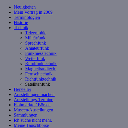
Neuigkeiten
Mein Vortrag in 2009
Terminologien
Historie
Technik
Telegraphie
Militärfunk
Sprechfunk
Amateurfunk
Funkmesstechnik
Wetterfunk
Rundfunktechnik
Magnetbandtech.
Fernsehtechnik
Richtfunktechnik
Satellitenfunk
Hersteller
Ausstellungen machen
Ausstellungs-Termine
Flohmärkte / Börsen
Museen/Austellungen
Sammlungen
Ich suche nicht mehr.
Meine Tauschbörse