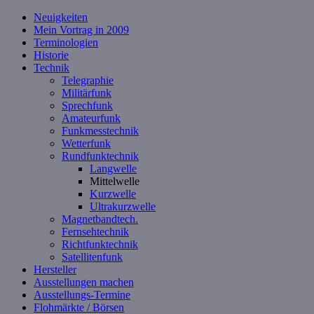
Neuigkeiten
Mein Vortrag in 2009
Terminologien
Historie
Technik
Telegraphie
Militärfunk
Sprechfunk
Amateurfunk
Funkmesstechnik
Wetterfunk
Rundfunktechnik
Langwelle
Mittelwelle
Kurzwelle
Ultrakurzwelle
Magnetbandtech.
Fernsehtechnik
Richtfunktechnik
Satellitenfunk
Hersteller
Ausstellungen machen
Ausstellungs-Termine
Flohmärkte / Börsen